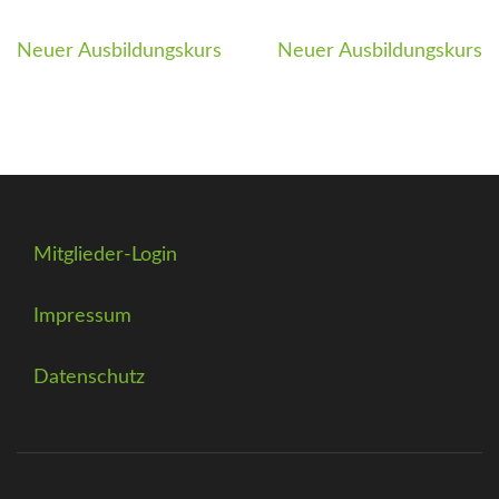
Beitragsnavigation
Neuer Ausbildungskurs
Neuer Ausbildungskurs
Mitglieder-Login
Impressum
Datenschutz