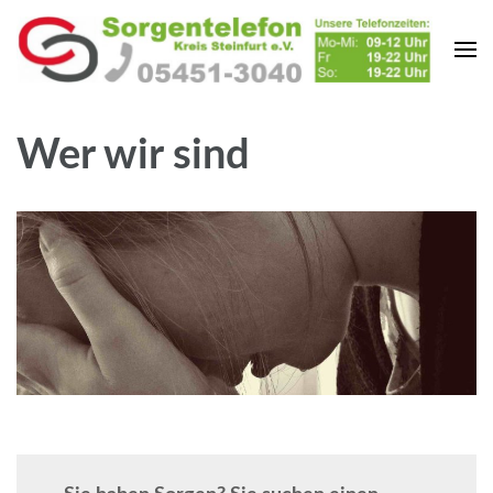
Zum
Inhalt
springen
(Enter
drücken)
Wer wir sind