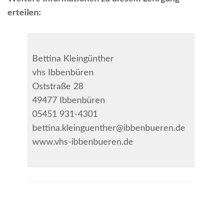
erteilen:
Karin 
Bettina Kleingünther
Sorgen
vhs Ibbenbüren
Steinfu
Oststraße 28
05451
49477 Ibbenbüren
info@s
05451 931-4301
kreis-s
bettina.kleinguenther@ibbenbueren.de
www.so
www.vhs-ibbenbueren.de
kreis-s