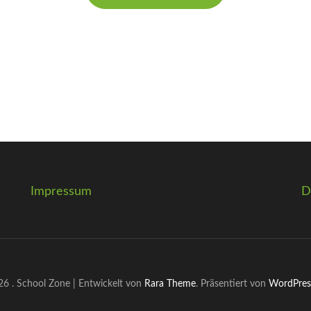
Impressum
D
026
.
School Zone | Entwickelt von
Rara Theme
. Präsentiert von
WordPres